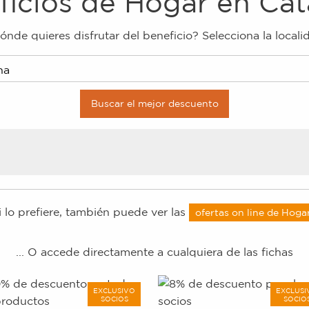
ficios de
Hogar
en
Cat
ónde quieres disfrutar del beneficio? Selecciona la locali
i lo prefiere, también puede ver las
ofertas on line de
Hoga
... O accede directamente a cualquiera de las fichas
EXCLUSIVO
EXCLUSI
SOCIOS
SOCIO