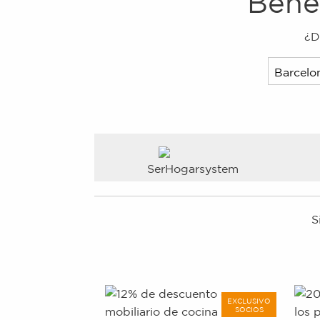
Bene
¿D
SerHogarsystem
S
EXCLUSIVO
SOCIOS