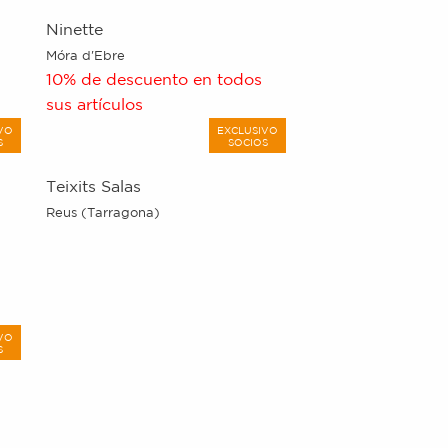
Ninette
Móra d'Ebre
10% de descuento en todos
sus artículos
VO
EXCLUSIVO
S
SOCIOS
Teixits Salas
Reus (Tarragona)
VO
S