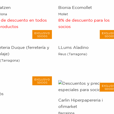
atzen
Bionia Ecomollet
lona
Mollet
de descuento en todos
8% de descuento para los
productos
socios
EXCLUSIVO
EXCLUSI
SOCIOS
SOCIO
eteria Duque (ferretería y
LLums Aladino
olaje)
Reus (Tarragona)
(Tarragona)
EXCLUSIVO
SOCIOS
EXCLUSI
SOCIO
òs
Carlin Hiperpapereria i
ofimarket
Barcelona