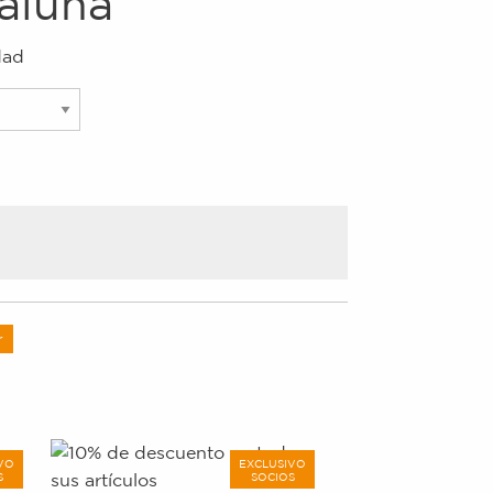
aluña
dad
r
VO
EXCLUSIVO
S
SOCIOS