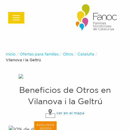
Inicio
Ofertas para familias
Otros
Cataluña
Actual:
Vilanova i la Geltrú
Beneficios de
Otros
en
Vilanova i la Geltrú
ver en el mapa
EXCLUSIVO
SOCIOS