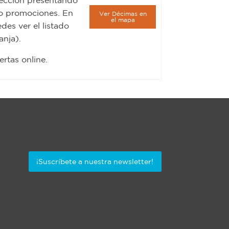
olección presentando
 o promociones. En
Ver Décimas en
el mapa
des ver el listado
anja).
rtas online.
¡Suscríbete a nuestra newsletter!