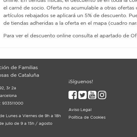
online. En tiendas físicas, el descuento se en toda la c
el carné de socio. Oferta no acumulable a otras ofertas
artículos rebajados se aplicará un 5% de descuento. Pue
de tiendas adheridas a la oferta en el mapa (cuadro nar
Para ver el descuento online consulta el apartado de Ofe
ción de Familias
sas de Cataluña
¡Síguenos!
92, 3r 2a
arcelona
: 933511000
Aviso Legal
 de Lunes a Viernes de 9h a 18h
Política de Cookies
de julio de 9 a 15h / agosto