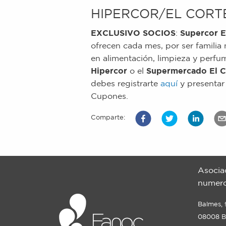
HIPERCOR/EL CORT
EXCLUSIVO SOCIOS
:
Supercor E
ofrecen cada mes, por ser famili
en alimentación, limpieza y perfu
Hipercor
o el
Supermercado El C
debes registrarte
aquí
y presentar
Cupones.
Comparte:
Asocia
numero
Balmes, 
08008 B