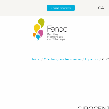
CA
Zona socios
Inicio
Ofertas grandes marcas
Hipercor
Actu
C. C
GIROCENT