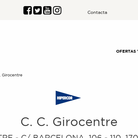
Contacta
OFERTAS 
al:
. Girocentre
C. C. Girocentre
RE - C/ BARCELONA, 106 - 110
.
17