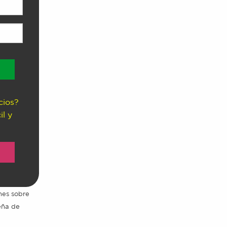
cios?
il y
ones sobre
seña de