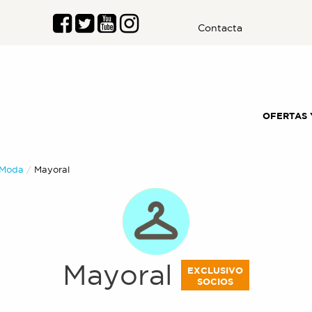
Contacta
OFERTAS 
Moda
Actual:
Mayoral
Mayoral
EXCLUSIVO
SOCIOS