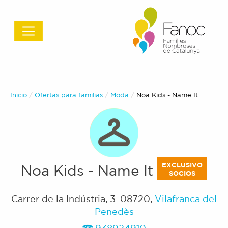
Inicio
Ofertas para familias
Moda
Actual:
Noa Kids - Name It
EXCLUSIVO
Noa Kids - Name It
SOCIOS
Carrer de la Indústria, 3
.
08720
,
Vilafranca del
Penedès
938924910