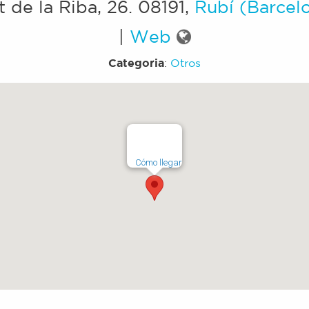
t de la Riba, 26
.
08191
,
Rubí (Barcel
|
Web
Categoria
:
Otros
Cómo llegar