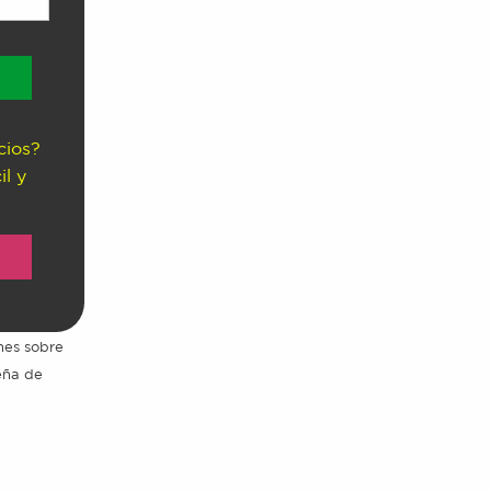
cios?
il y
ones sobre
seña de