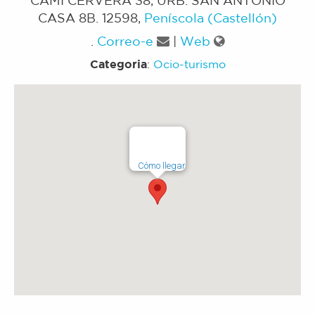
CASA 8B
.
12598
,
Peníscola (Castellón)
.
Correo-e
|
Web
Categoria
:
Ocio-turismo
Cómo llegar