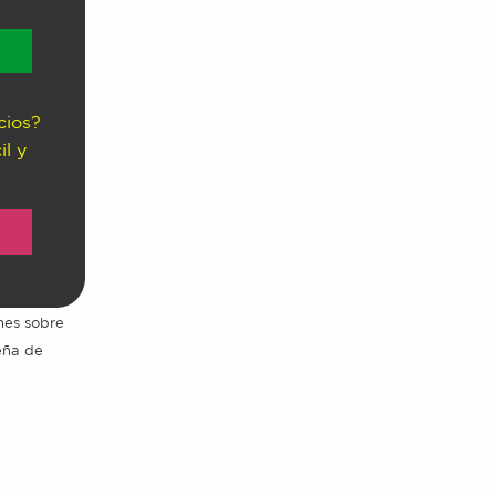
cios?
il y
ones sobre
seña de