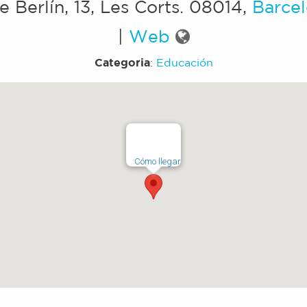
e Berlín, 13, Les Corts
.
08014
,
Barce
|
Web
Categoria
:
Educación
Cómo llegar