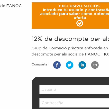
EXCLUSIVO SOCIOS.
Introduce tu usuario y contraseñ
asociado para saber como obtener
oferta
12% de descompte per al
Grup de Formació pràctica enfocada en 
descompte per als socis de FANOC i 10%
Comparte: