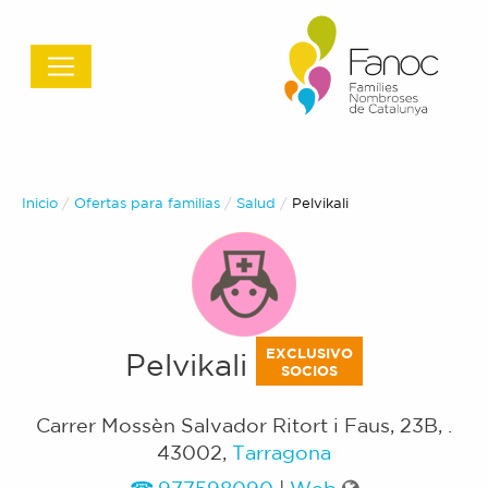
Inicio
Ofertas para familias
Salud
Actual:
Pelvikali
EXCLUSIVO
Pelvikali
SOCIOS
Carrer Mossèn Salvador Ritort i Faus, 23B,
.
43002
,
Tarragona
977598090
|
Web