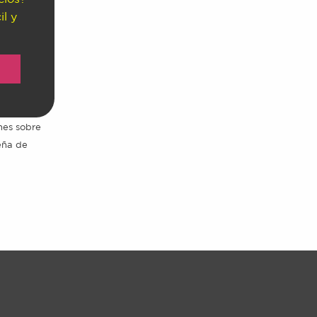
il y
ones sobre
seña de