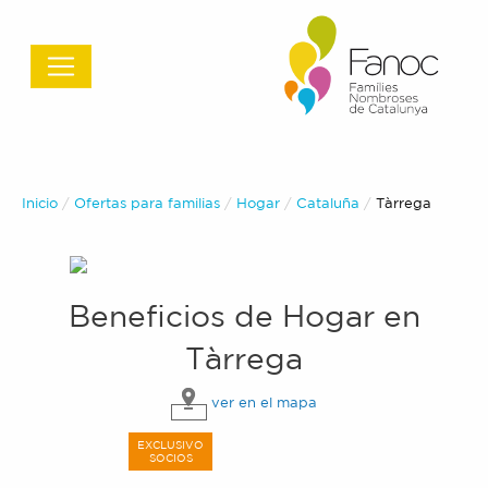
Inicio
Ofertas para familias
Hogar
Cataluña
Actual:
Tàrrega
Beneficios de
Hogar
en
Tàrrega
ver en el mapa
EXCLUSIVO
SOCIOS