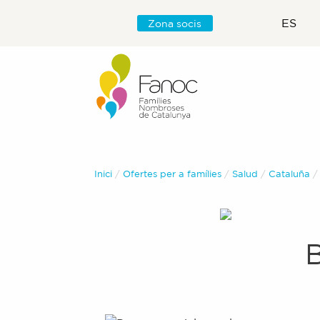
ES
Zona socis
Inici
Ofertes per a famílies
Salud
Cataluña
B