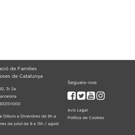
ació de Families
ses de Catalunya
Segueix-nos
92, 3r 2a
arcelona
 933511000
Avís Legal
de Dilluns a Divendres de 9h a
Política de Cookies
mes de juliol de 9 a 15h / agost