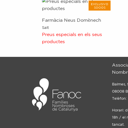
EXCLUSIVO
SOCIOS
Farmàcia Neus Domènech
Salt
Preus especials en els seus
productes
Associ
Nombro
Balmes, 
08008 B
Telèfon:
Horari: 
18h / el 
tancat.