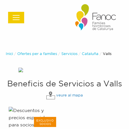
Inici
Ofertes per a famílies
Servicios
Cataluña
Actual:
Valls
Beneficis de
Servicios
a
Valls
veure al mapa
EXCLUSIVO
SOCIOS