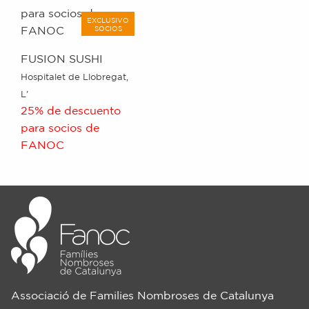
EXCLUSIVO
SOCIOS
FUSION SUSHI
Hospitalet de Llobregat,
L'
25% de descuento
para socios de
FANOC
Associació de Families Nombroses de Catalunya