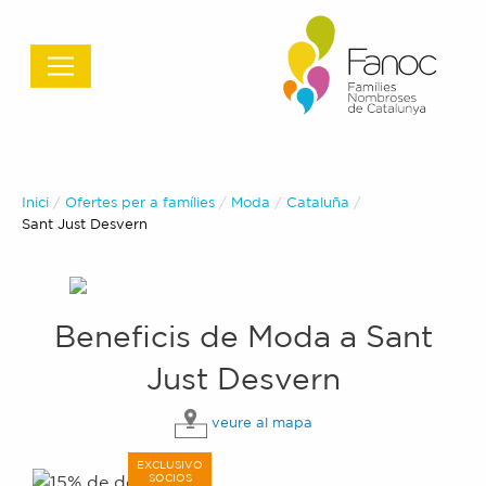
Inici
Ofertes per a famílies
Moda
Cataluña
Actual:
Sant Just Desvern
Beneficis de
Moda
a
Sant
Just Desvern
veure al mapa
EXCLUSIVO
SOCIOS