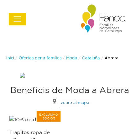
Inici
Ofertes per a famílies
Moda
Cataluña
Actual:
Abrera
Beneficis de
Moda
a
Abrera
veure al mapa
EXCLUSIVO
SOCIOS
Trapitos ropa de