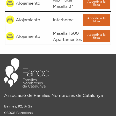
Alp Hotel
Accedir a la
Alojamiento
fitxa
Masella 3*
Accedir a la
Alojamiento
Interhome
fitxa
Masella 1600
Accedir a la
Alojamiento
fitxa
Apartamentos
Associació de Families Nombroses de Catalunya
Balmes, 92, 3r 2a
08008 Barcelona