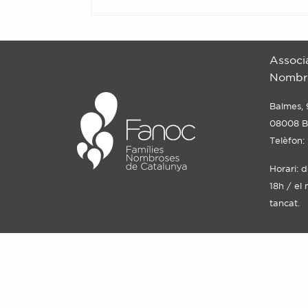
Associ
Nombro
Balmes, 
08008 B
Telèfon:
Horari: 
18h / el 
tancat.