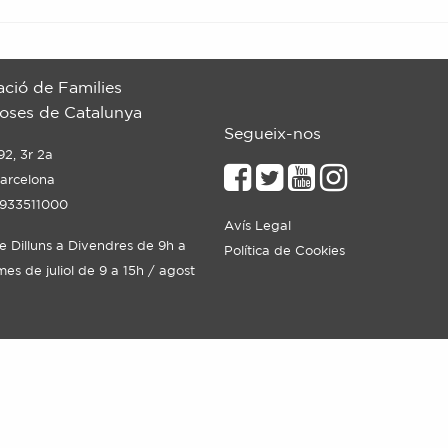
ació de Families
ses de Catalunya
Segueix-nos
92, 3r 2a
arcelona
 933511000
Avís Legal
de Dilluns a Divendres de 9h a
Política de Cookies
mes de juliol de 9 a 15h / agost