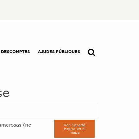
I DESCOMPTES
AJUDES PÚBLIQUES
se
numerosas (no
Ver Canadá
House en el
mapa