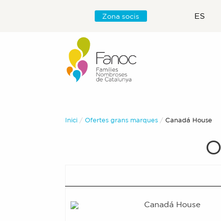
ES
Zona socis
Inici
Ofertes grans marques
Actual:
Canadá House
O
Canadá House