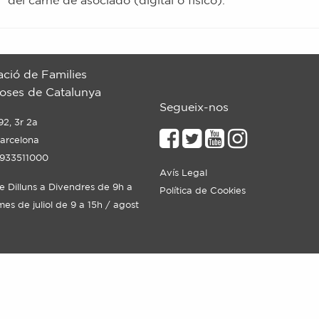
del carné de asociado (digital o físico).
ació de Families
ses de Catalunya
Segueix-nos
92, 3r 2a
arcelona
 933511000
Avís Legal
de Dilluns a Divendres de 9h a
Política de Cookies
mes de juliol de 9 a 15h / agost