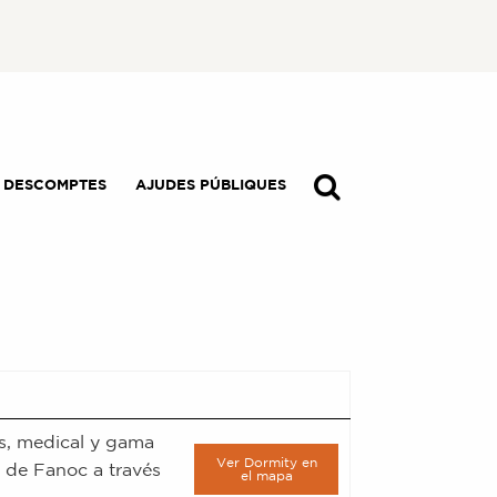
I DESCOMPTES
AJUDES PÚBLIQUES
s, medical y gama
Ver Dormity en
s de Fanoc a través
el mapa