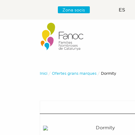
ES
Zona socis
Inici
Ofertes grans marques
Actual:
Dormity
Dormity