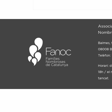
Associ
Nombro
Balmes, 
08008 B
Telèfon:
Horari: 
18h / el 
tancat.