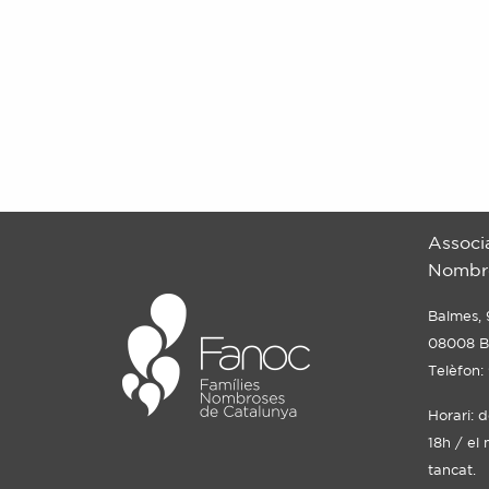
Associ
Nombro
Balmes, 
08008 B
Telèfon:
Horari: 
18h / el 
tancat.