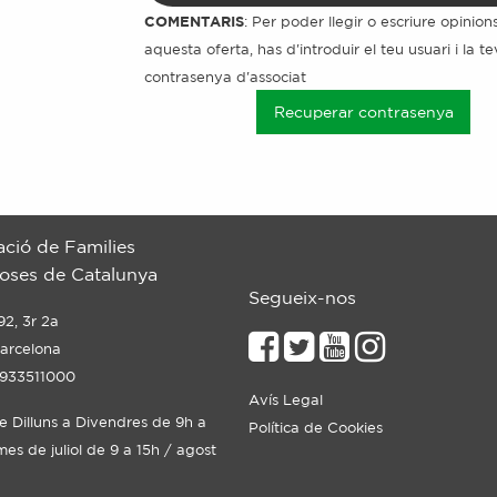
COMENTARIS
: Per poder llegir o escriure opinion
aquesta oferta, has d'introduir el teu usuari i la t
contrasenya d'associat
Recuperar contrasenya
ació de Families
ses de Catalunya
Segueix-nos
92, 3r 2a
arcelona
 933511000
Avís Legal
de Dilluns a Divendres de 9h a
Política de Cookies
mes de juliol de 9 a 15h / agost