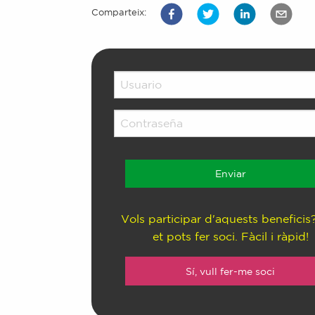
Comparteix:
Vols participar d'aquests beneficis
et pots fer soci. Fàcil i ràpid!
Sí, vull fer-me soci