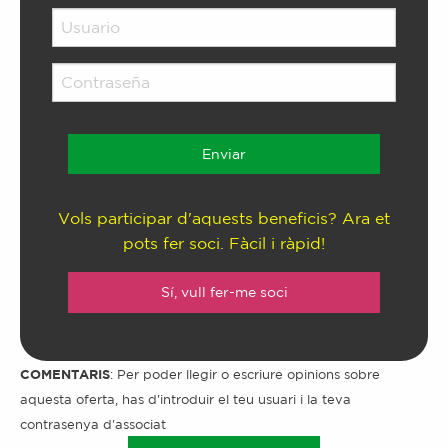
Vols participar d'aquests beneficis? Ara et
pots fer soci. Fàcil i ràpid!
Sí, vull fer-me soci
COMENTARIS
: Per poder llegir o escriure opinions sobre
aquesta oferta, has d'introduir el teu usuari i la teva
contrasenya d'associat