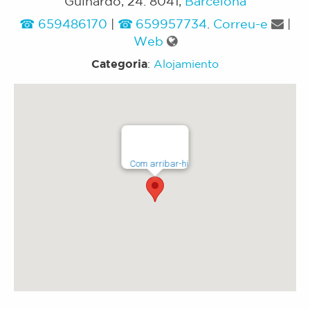
Guinardo, 24
.
8041
,
Barcelona
659486170
|
659957734
.
Correu-e
|
Web
Categoria
:
Alojamiento
Com arribar-hi