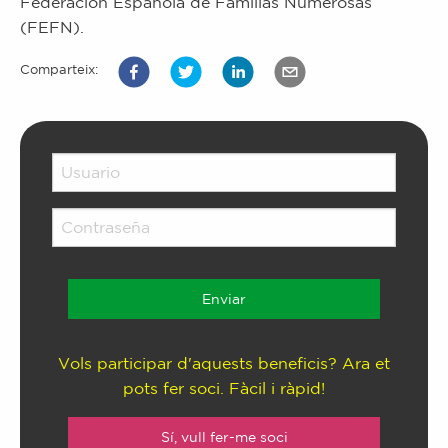
Federación Española de Familias Numerosas
(FEFN).
Comparteix:
Vols participar d'aquests beneficis? Ara et
pots fer soci. Fàcil i ràpid!
Sí, vull fer-me soci