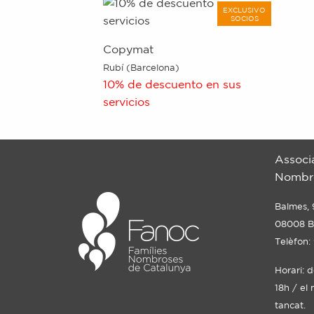
EXCLUSIVO
SOCIOS
Copymat
Rubí (Barcelona)
10% de descuento en sus
servicios
Associ
Nombro
Balmes, 
08008 B
Telèfon:
Horari: 
18h / el 
tancat.