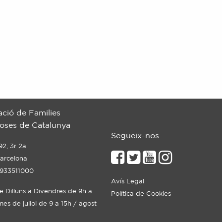
ació de Families
ses de Catalunya
Segueix-nos
92, 3r 2a
arcelona
 933511000
Avís Legal
de Dilluns a Divendres de 9h a
Política de Cookies
mes de juliol de 9 a 15h / agost