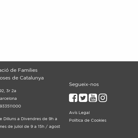
ació de Families
ses de Catalunya
Segueix-nos
92, 3r 2a
arcelona
 933511000
Avís Legal
de Dilluns a Divendres de 9h a
Política de Cookies
mes de juliol de 9 a 15h / agost