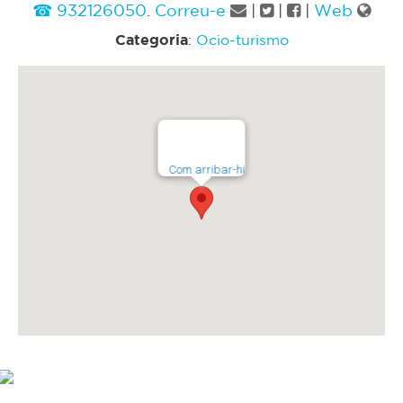
932126050
.
Correu-e
|
|
|
Web
Categoria
:
Ocio-turismo
Com arribar-hi