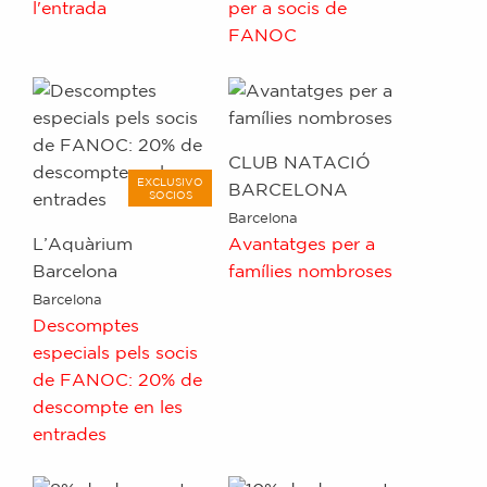
l'entrada
per a socis de
FANOC
CLUB NATACIÓ
EXCLUSIVO
BARCELONA
SOCIOS
Barcelona
L’Aquàrium
Avantatges per a
Barcelona
famílies nombroses
Barcelona
Descomptes
especials pels socis
de FANOC: 20% de
descompte en les
entrades