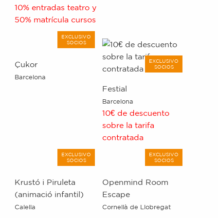
10% entradas teatro y
50% matrícula cursos
EXCLUSIVO
SOCIOS
EXCLUSIVO
Çukor
SOCIOS
Barcelona
Festial
Barcelona
10€ de descuento
sobre la tarifa
contratada
EXCLUSIVO
EXCLUSIVO
SOCIOS
SOCIOS
Krustó i Piruleta
Openmind Room
(animació infantil)
Escape
Calella
Cornellà de Llobregat