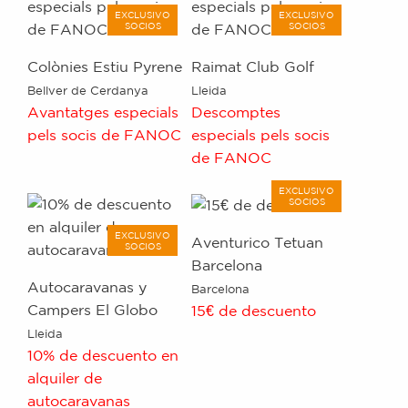
EXCLUSIVO
EXCLUSIVO
SOCIOS
SOCIOS
Colònies Estiu Pyrene
Raimat Club Golf
Bellver de Cerdanya
Lleida
Avantatges especials
Descomptes
pels socis de FANOC
especials pels socis
de FANOC
EXCLUSIVO
SOCIOS
EXCLUSIVO
Aventurico Tetuan
SOCIOS
Barcelona
Autocaravanas y
Barcelona
Campers El Globo
15€ de descuento
Lleida
10% de descuento en
alquiler de
autocaravanas