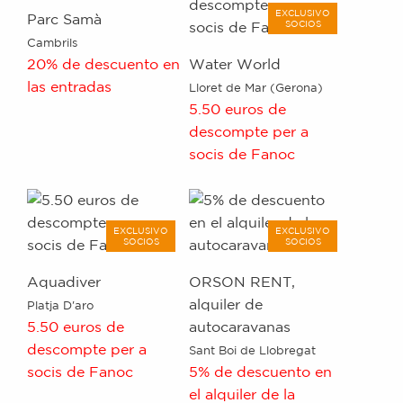
EXCLUSIVO
Parc Samà
SOCIOS
Cambrils
20% de descuento en
Water World
las entradas
Lloret de Mar (Gerona)
5.50 euros de
descompte per a
socis de Fanoc
EXCLUSIVO
EXCLUSIVO
SOCIOS
SOCIOS
Aquadiver
ORSON RENT,
alquiler de
Platja D'aro
5.50 euros de
autocaravanas
descompte per a
Sant Boi de Llobregat
socis de Fanoc
​5% de descuento en
el alquiler de la